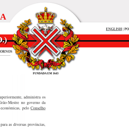
IA
ENGLISH
| P
FORNOS
FUNDADA EM 1643
superiormente, administra os
rão-Mestre no governo da
s económicas, pelo
Conselho
para as diversas províncias,