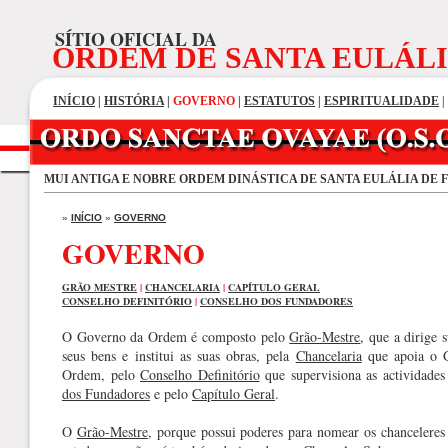
SÍTIO OFICIAL DA
ORDEM DE SANTA EULÁL
INÍCIO
|
HISTÓRIA
|
GOVERNO
|
ESTATUTOS
|
ESPIRITUALIDADE
|
MUI ANTIGA E NOBRE ORDEM DINÁSTICA DE SANTA EULÁLIA DE 
»
INÍCIO
»
GOVERNO
GOVERNO
GRÃO MESTRE
|
CHANCELARIA
|
CAPÍTULO GERAL
CONSELHO DEFINITÓRIO
|
CONSELHO DOS FUNDADORES
O Governo da Ordem é composto pelo
Grão-Mestre
, que a dirige 
seus bens e institui as suas obras, pela
Chancelaria
que apoia o G
Ordem, pelo
Conselho Definitório
que supervisiona as actividade
dos Fundadores
e pelo
Capítulo Geral
.
O
Grão-Mestre
, porque possui poderes para nomear os chanceleres 