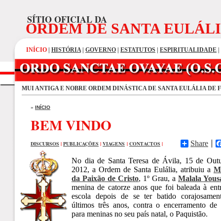
SÍTIO OFICIAL DA
ORDEM DE SANTA EULÁL
INÍCIO
|
HISTÓRIA
|
GOVERNO
|
ESTATUTOS
|
ESPIRITUALIDADE
|
MUI ANTIGA E NOBRE ORDEM DINÁSTICA DE SANTA EULÁLIA DE 
»
INÍCIO
BEM VINDO
Share
DISCURSOS
|
PUBLICAÇÕES
|
VIAGENS
|
CONTACTOS
|
No dia de Santa Teresa de Ávila, 15 de Out
2012, a Ordem de Santa Eulália, atribuiu a
M
da Paixão de Cristo
, 1º Grau, a
Malala Yousa
menina de catorze anos que foi baleada à ent
escola depois de se ter batido corajosamen
últimos três anos, contra o encerramento de 
para meninas no seu país natal, o Paquistão.