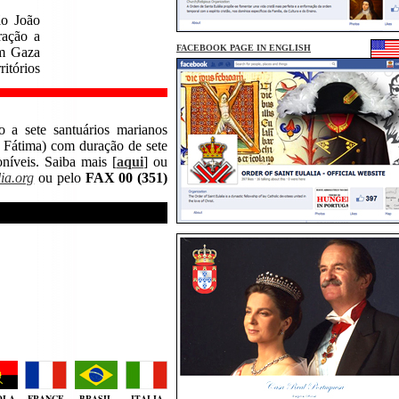
ão João
ração a
FACEBOOK PAGE IN ENGLISH
em Gaza
itórios
o a sete santuários marianos
 Fátima) com duração de sete
oníveis. Saiba mais [
aqui
] ou
ia.org
ou pelo
FAX 00 (351)
OLA
FRANCE
BRASIL
ITALIA