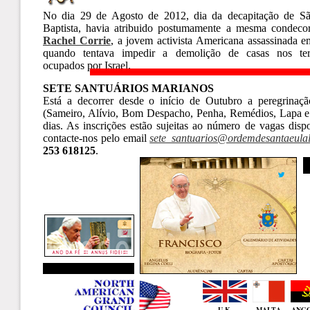
No dia 29 de Agosto de 2012, dia da decapitação de S
Baptista, havia atribuido postumamente a mesma condeco
Rachel Corrie
, a jovem activista Americana assassinada 
quando tentava impedir a demolição de casas nos terr
ocupados por Israel.
SETE SANTUÁRIOS MARIANOS
Está a decorrer desde o início de Outubro a peregrinaçã
(Sameiro, Alívio, Bom Despacho, Penha, Remédios, Lapa e
dias. As inscrições estão sujeitas ao número de vagas disp
contacte-nos pelo email
sete_santuarios@ordemdesantaeulal
253 618125
.
U.K.
MALTA
ANG