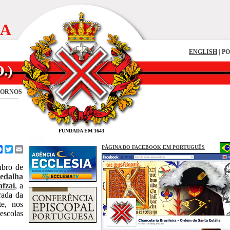
IA
ENGLISH
| P
FORNOS
FUNDADA EM 1643
PÁGINA DO FACEBOOK EM PORTUGUÊS
Facebook
Twitter
Email
ubro de
edalha
fzai
, a
rada da
te, nos
escolas