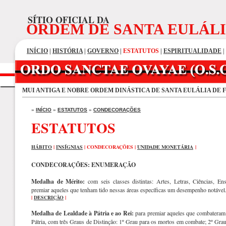
SÍTIO OFICIAL DA
ORDEM DE SANTA EULÁL
INÍCIO
|
HISTÓRIA
|
GOVERNO
|
ESTATUTOS
|
ESPIRITUALIDADE
|
MUI ANTIGA E NOBRE ORDEM DINÁSTICA DE SANTA EULÁLIA DE 
»
INÍCIO
»
ESTATUTOS
»
CONDECORAÇÕES
ESTATUTOS
HÁBITO
|
INSÍGNIAS
| CONDECORAÇÕES |
UNIDADE MONETÁRIA
|
CONDECORAÇÕES: ENUMERAÇÃO
Medalha de Mérito:
com seis classes distintas: Artes, Letras, Ciências, En
premiar aqueles que tenham tido nessas áreas específicas um desempenho notável
|
DESCRIÇÃO
|
Medalha de Lealdade à Pátria e ao Rei:
para premiar aqueles que combateram
Pátria, com três Graus de Distinção: 1º Grau para os mortos em combate; 2º Grau